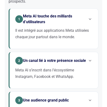
prospects.
Meta AI touche des milliards
1
d’utilisateurs
Il est intégré aux applications Meta utilisées
chaque jour partout dans le monde.
Cette portée est inégalée. Pour les marques grand
public, être visible dans Meta AI, c’est toucher une
Un canal lié à votre présence sociale
audience massive directement dans ses
2
applications favorites.
Meta AI s’inscrit dans l’écosystème
Instagram, Facebook et WhatsApp.
Votre visibilité dans Meta AI est liée à votre présence
et votre réputation sur les plateformes Meta. Le
Une audience grand public
GEO et le social media se renforcent mutuellement.
3