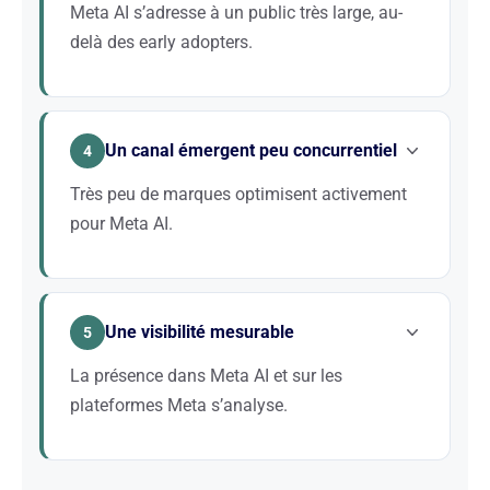
Meta AI s’adresse à un public très large, au-
delà des early adopters.
Pour une activité B2C ou grand public, c’est un canal
de visibilité particulièrement pertinent pour toucher
Un canal émergent peu concurrentiel
vos clients là où ils passent leur temps.
4
Très peu de marques optimisent activement
pour Meta AI.
Investir ce canal maintenant vous offre une avance
sur des concurrents qui n’ont pas encore intégré l’IA
Une visibilité mesurable
sociale à leur stratégie de visibilité.
5
La présence dans Meta AI et sur les
plateformes Meta s’analyse.
Nous mettons en place le suivi qui mesure votre
visibilité dans l’écosystème Meta et pilote