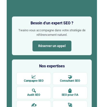
Agence SEO
Réserver un appel
Besoin d'un expert SEO ?
Twaino vous accompagne dans votre stratégie de
référencement naturel.
Réserver un appel
Nos expertises
📈
🤝
Campagne SEO
Consultant SEO
🔍
🤖
Audit SEO
SEO pour l'IA
✍
🚀