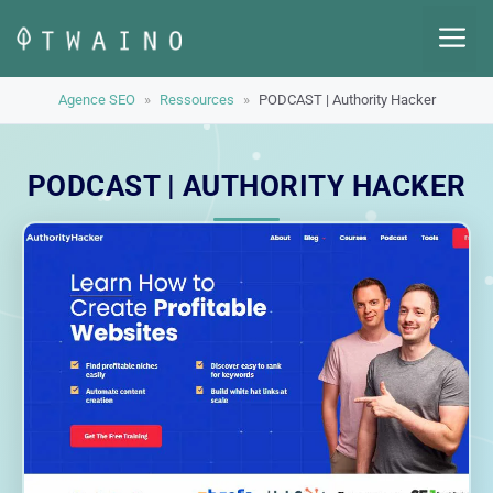
Aller
M
au
contenu
Agence SEO
»
Ressources
»
PODCAST | Authority Hacker
PODCAST | AUTHORITY HACKER