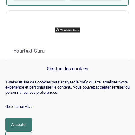
Yourtext.Guru
Gestion des cookies
Visiter Yourtext.Guru →
Twaino utilise des cookies pour analyser le trafic du site, améliorer votre
expérience et personnaliser le contenu. Vous pouvez accepter, refuser ou
personnaliser vos préférences.
Gérer les services
© Copyright 2026 |
Plan du site
|
Contact
|
Blog
|
Recrutements
|
Mentions Légales
|
Politique de cookies
Accepter
LinkedIn
YouTube
Facebook
Pinterest
Instagram
Twitter
TikTok