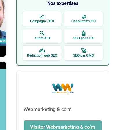
Nos expertises
📈
🤝
Campagne SEO
Consultant SEO
🔍
🤖
Audit SEO
SEO pour l'IA
✍
🚀
Rédaction web SEO
SEO par CMS
Webmarketing & co’m
Visiter Webmarketing & co’m