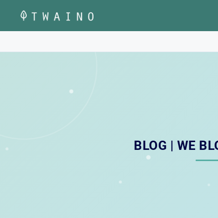
Aller
au
contenu
BLOG | WE B