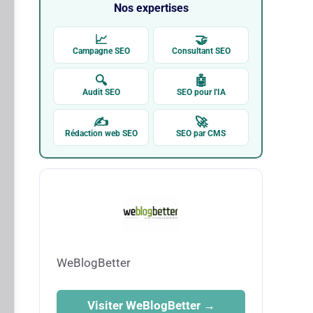
Nos expertises
📈
🤝
Campagne SEO
Consultant SEO
🔍
🤖
Audit SEO
SEO pour l'IA
✍
🚀
Rédaction web SEO
SEO par CMS
WeBlogBetter
Visiter WeBlogBetter →