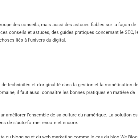
roupe des conseils, mais aussi des astuces fiables sur la façon de
e ces conseils et astuces, des guides pratiques concernant le SEO, l
hoses liés à l’univers du digital.
 de technicités et d’originalité dans la gestion et la monétisation d
domaine, il faut aussi connaître les bonnes pratiques en matière de
ur améliorer l’ensemble de sa culture du numérique. La solution es
yens de s’auto-former encore et encore.
raite du blogging et du web marketing comme le cas du blog We Blog