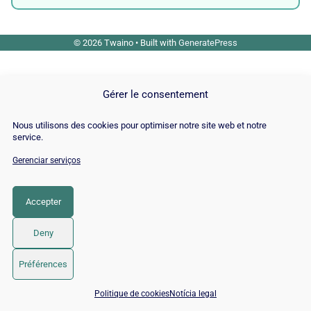
© 2026 Twaino
• Built with
GeneratePress
Gérer le consentement
Nous utilisons des cookies pour optimiser notre site web et notre
service.
Gerenciar serviços
Accepter
Deny
Préférences
📅 Agendar 15 min com um especialista SEO / GEO
Politique de cookies
Notícia legal