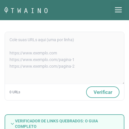
Pular
M
para
o
conteúdo
Verificar
0 URLs
VERIFICADOR DE LINKS QUEBRADOS: O GUIA
COMPLETO