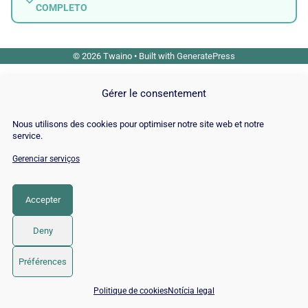
COMPLETO
© 2026 Twaino
• Built with
GeneratePress
Gérer le consentement
Nous utilisons des cookies pour optimiser notre site web et notre
service.
Gerenciar serviços
Accepter
Deny
Préférences
📅 Agendar 15 min com um especialista SEO / GEO
Politique de cookies
Notícia legal