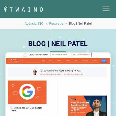
Pular
M
para
o
Agência SEO
»
Recursos
»
Blog | Neil Patel
conteúdo
BLOG | NEIL PATEL