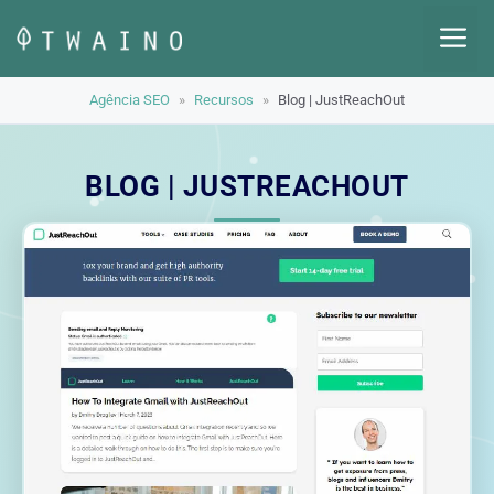
Pular
M
para
o
Agência SEO
»
Recursos
»
Blog | JustReachOut
conteúdo
BLOG | JUSTREACHOUT