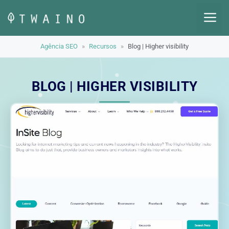
Pular
M
para
o
Agência SEO
»
Recursos
»
Blog | Higher visibility
conteúdo
BLOG | HIGHER VISIBILITY