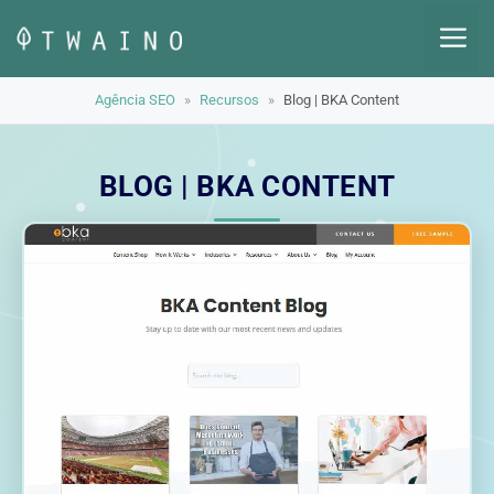
Pular
M
para
o
Agência SEO
»
Recursos
»
Blog | BKA Content
conteúdo
BLOG | BKA CONTENT