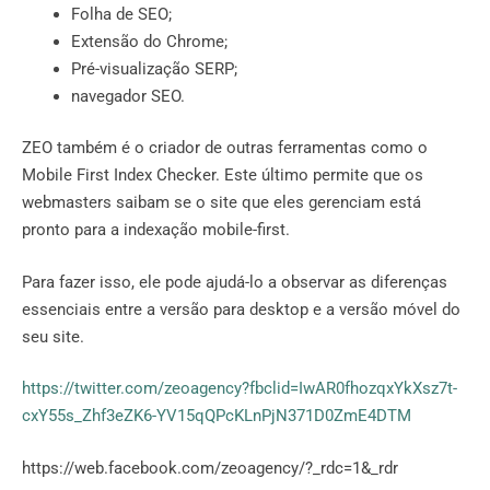
Folha de SEO;
Extensão do Chrome;
Pré-visualização SERP;
navegador SEO.
ZEO também é o criador de outras ferramentas como o
Mobile First Index Checker. Este último permite que os
webmasters saibam se o site que eles gerenciam está
pronto para a indexação mobile-first.
Para fazer isso, ele pode ajudá-lo a observar as diferenças
essenciais entre a versão para desktop e a versão móvel do
seu site.
https://twitter.com/zeoagency?fbclid=IwAR0fhozqxYkXsz7t-
cxY55s_Zhf3eZK6-YV15qQPcKLnPjN371D0ZmE4DTM
https://web.facebook.com/zeoagency/?_rdc=1&_rdr