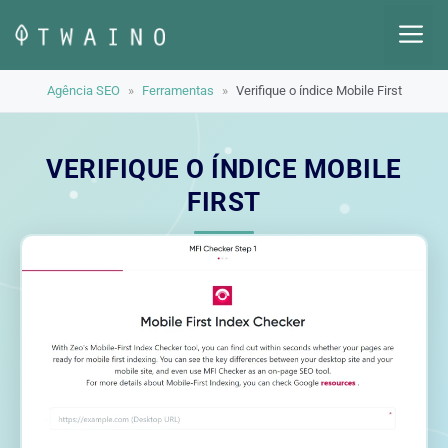
Pular
M
para
o
Agência SEO
»
Ferramentas
»
Verifique o índice Mobile First
conteúdo
VERIFIQUE O ÍNDICE MOBILE
FIRST