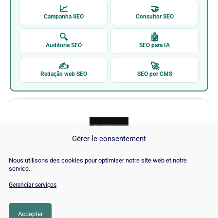
📈
🤝
Campanha SEO
Consultor SEO
🔍
🤖
Auditoria SEO
SEO para IA
✍
🚀
Redação web SEO
SEO por CMS
Gérer le consentement
Nous utilisons des cookies pour optimiser notre site web et notre
Internet Marketing Ninjas
service.
Gerenciar serviços
Visitar Internet Marketing Ninjas →
Accepter
CATEGORIA