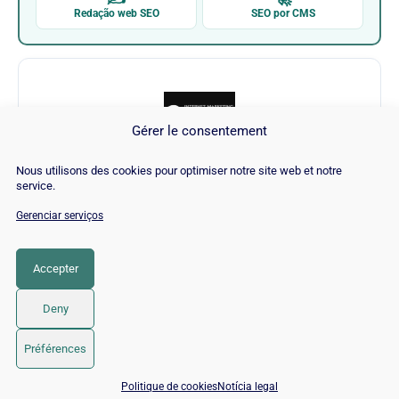
Redação web SEO
SEO por CMS
Gérer le consentement
Nous utilisons des cookies pour optimiser notre site web et notre
Internet Marketing Ninjas
service.
Gerenciar serviços
Visitar Internet Marketing Ninjas →
Accepter
CATEGORIA
SEO
Deny
© 2026 Twaino
• Built with
GeneratePress
Préférences
📅 Agendar 15 min com um especialista SEO / GEO
Politique de cookies
Notícia legal