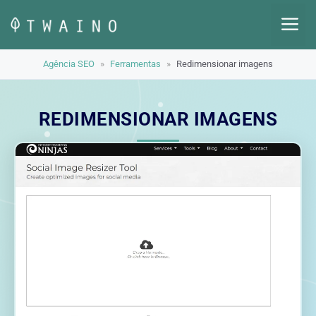
Pular
M
para
o
Agência SEO
»
Ferramentas
»
Redimensionar imagens
conteúdo
REDIMENSIONAR IMAGENS