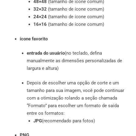
48×48
(tamanho de ícone comum)
32×32
(tamanho de ícone comum)
24×24
(tamanho de ícone comum)
16×16
(tamanho de ícone comum)
ícone favorito
entrada do usuário
(no teclado, defina
manualmente as dimensões personalizadas de
largura e altura)
Depois de escolher uma opção de corte e um
tamanho para sua imagem, você pode continuar
com a otimização rolando a seção chamada
“Formato” para escolher um formato de saída
entre os formatos:
JPG
(recomendado para fotos)
PNG