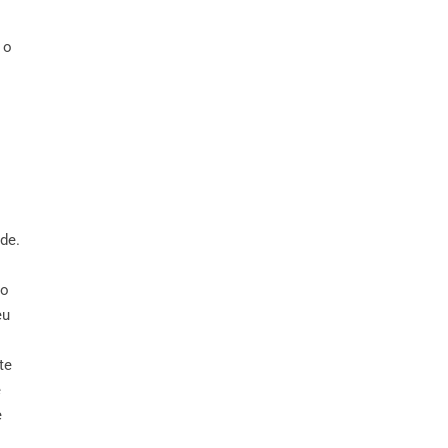
 o
de.
do
eu
te
e
e