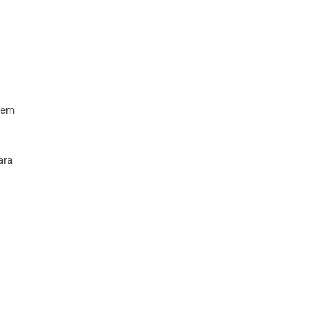
r em
ara