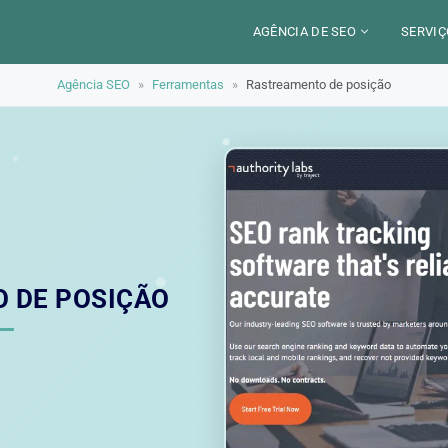
AGÊNCIA DE SEO
SERVIÇ
Agência SEO
»
Ferramentas
»
Rastreamento de posição
CERCA DE
CAM
SETORES
CON
LOCALIZAÇÃO
AUD
PARIS
SEO
TRABALHO
LYON
GEO 
ALEXANDRE MAROTEL
RED
 DE POSIÇÃO
TRE
ILU