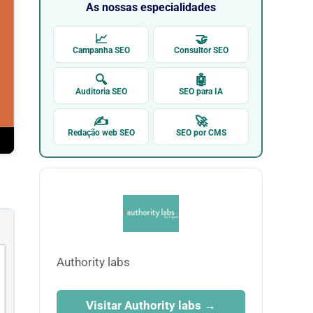
As nossas especialidades
📈
🤝
Campanha SEO
Consultor SEO
🔍
🤖
Auditoria SEO
SEO para IA
✍
🚀
Redação web SEO
SEO por CMS
Authority labs
Visitar Authority labs →