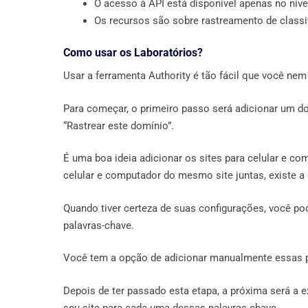
O acesso à API está disponível apenas no níve
Os recursos são sobre rastreamento de classi
Como usar os Laboratórios?
Usar a ferramenta Authority é tão fácil que você nem 
Para começar, o primeiro passo será adicionar um do
“Rastrear este domínio”.
É uma boa ideia adicionar os sites para celular e c
celular e computador do mesmo site juntas, existe a
Quando tiver certeza de suas configurações, você po
palavras-chave.
Você tem a opção de adicionar manualmente essas p
Depois de ter passado esta etapa, a próxima será a 
seu site para cada uma dessas palavras-chave.