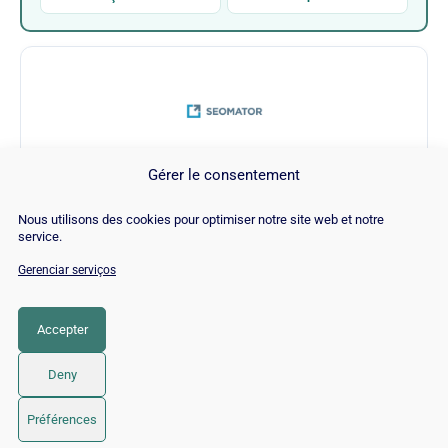
Gérer le consentement
SEOMator
Nous utilisons des cookies pour optimiser notre site web et notre
service.
Visitar SEOMator →
Gerenciar serviços
Accepter
CATEGORIA
SEO
Deny
© 2026 Twaino
• Built with
GeneratePress
Préférences