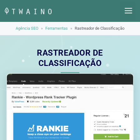
Pular
M
para
o
Agência SEO
»
Ferramentas
»
Rastreador de Classificação
conteúdo
RASTREADOR DE
CLASSIFICAÇÃO