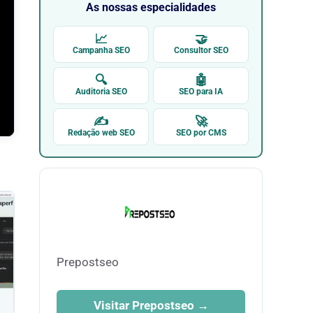
As nossas especialidades
📈
🤝
Campanha SEO
Consultor SEO
🔍
🤖
Auditoria SEO
SEO para IA
✍
🚀
Redação web SEO
SEO por CMS
Prepostseo
Visitar Prepostseo →