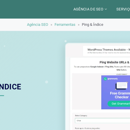
AGÊNCIA DE SEO
SERVIÇ
Agência SEO
»
Ferramentas
»
Ping & Índice
CERCA DE
CAM
SETORES
CON
LOCALIZAÇÃO
AUD
PARIS
SEO
TRABALHO
LYON
GEO 
ALEXANDRE MAROTEL
RED
ÍNDICE
TRE
ILU