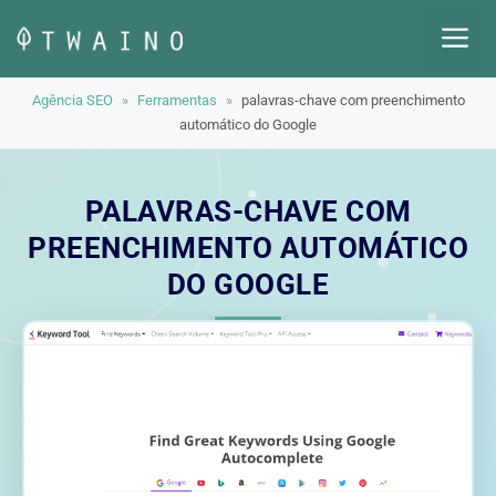
Pular
M
para
o
Agência SEO
»
Ferramentas
»
palavras-chave com preenchimento
conteúdo
automático do Google
PALAVRAS-CHAVE COM
PREENCHIMENTO AUTOMÁTICO
DO GOOGLE