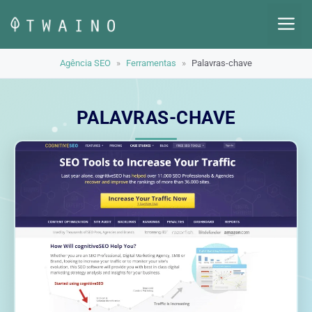
Pular
M
para
o
Agência SEO
»
Ferramentas
»
Palavras-chave
conteúdo
PALAVRAS-CHAVE