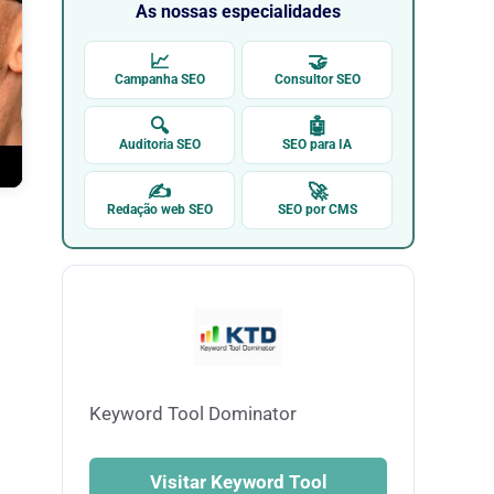
As nossas especialidades
📈
🤝
Campanha SEO
Consultor SEO
🔍
🤖
Auditoria SEO
SEO para IA
✍
🚀
Redação web SEO
SEO por CMS
Keyword Tool Dominator
Visitar Keyword Tool