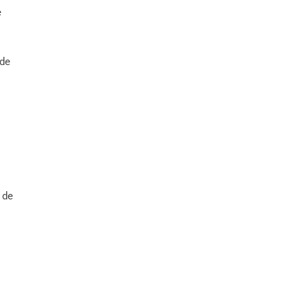
e
ode
 de