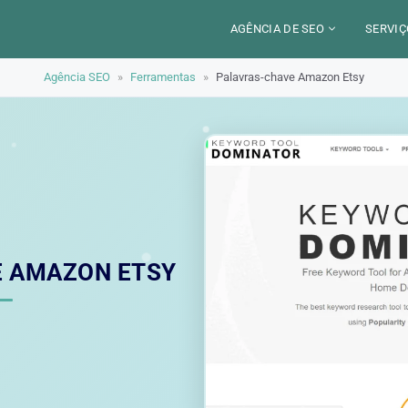
AGÊNCIA DE SEO
SERVIÇ
Agência SEO
»
Ferramentas
»
Palavras-chave Amazon Etsy
CERCA DE
CAM
SETORES
CON
LOCALIZAÇÃO
AUD
PARIS
SEO
TRABALHO
LYON
GEO 
ALEXANDRE MAROTEL
RED
E AMAZON ETSY
TRE
ILU