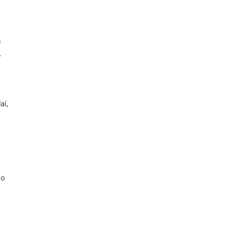
s
.
aí,
 o