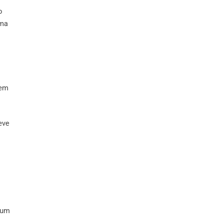
o
rma
tem
eve
 um