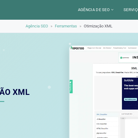
AGÊNCIA DE SEO
SERVIÇ
Agência SEO
»
Ferramentas
»
Otimização XML
CERCA DE
CAM
SETORES
CON
LOCALIZAÇÃO
AUD
PARIS
SEO
TRABALHO
LYON
GEO 
ALEXANDRE MAROTEL
RED
ÃO XML
TRE
ILU