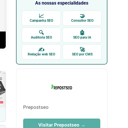
As nossas especialidades
📈
🤝
Campanha SEO
Consultor SEO
🔍
🤖
Auditoria SEO
SEO para IA
✍
🚀
Redação web SEO
SEO por CMS
Prepostseo
Visitar Prepostseo →