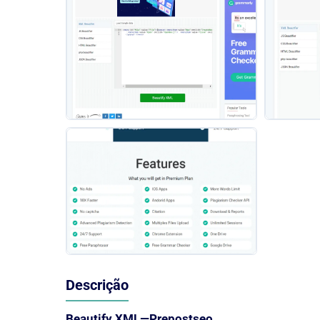
Descrição
Beautify XML—Prepostseo