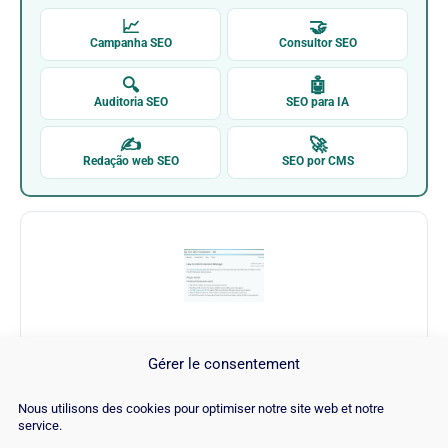
📈
🤝
Campanha SEO
Consultor SEO
🔍
🤖
Auditoria SEO
SEO para IA
✍
🚀
Redação web SEO
SEO por CMS
The SEO Framework - Wordpress (Extension)
Gérer le consentement
Visitar The SEO Framework - Wordpress
Nous utilisons des cookies pour optimiser notre site web et notre
service.
(Extension) →