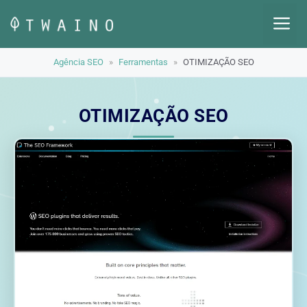
Pular
M
para
o
Agência SEO
»
Ferramentas
»
OTIMIZAÇÃO SEO
conteúdo
OTIMIZAÇÃO SEO