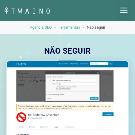
Pular
M
para
o
Agência SEO
»
Ferramentas
»
Não seguir
conteúdo
NÃO SEGUIR