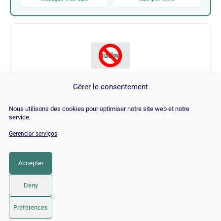
Gérer le consentement
Rel Nofollow Checkbox
Nous utilisons des cookies pour optimiser notre site web et notre
service.
Visitar Rel Nofollow Checkbox →
Gerenciar serviços
Accepter
CATEGORIA
SEO
Deny
© 2026 Twaino
• Built with
GeneratePress
Préférences