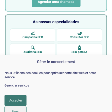
Agendar uma chamada
As nossas especialidades
📈
🤝
Campanha SEO
Consultor SEO
🔍
🤖
Auditoria SEO
SEO para IA
Gérer le consentement
✍
🚀
Redação web SEO
SEO por CMS
Nous utilisons des cookies pour optimiser notre site web et notre
service.
Gerenciar serviços
Melhorar as suas Classificações
Accepter
CATEGORIA
SEO
Deny