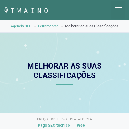
Pular
M
para
o
Agência SEO
»
Ferramentas
»
Melhorar as suas Classificações
conteúdo
MELHORAR AS SUAS
CLASSIFICAÇÕES
PREÇO
OBJETIVO
PLATAFORMA
Pago
SEO técnico
Web