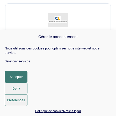
Gérer le consentement
Broken Link Finder
Nous utilisons des cookies pour optimiser notre site web et notre
service.
Visitar Broken Link Finder →
Gerenciar serviços
Accepter
CATEGORIA
SEO
Deny
© 2026 Twaino
• Built with
GeneratePress
Préférences
📅 Agendar 15 min com um especialista SEO / GEO
Politique de cookies
Notícia legal