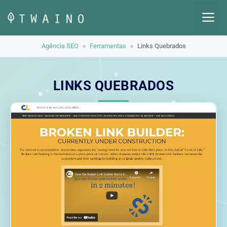
Pular
M
para
o
Agência SEO
»
Ferramentas
»
Links Quebrados
conteúdo
LINKS QUEBRADOS