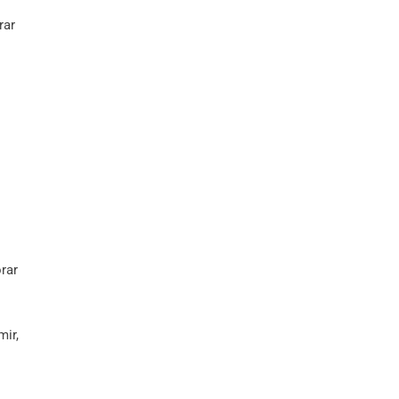
rar
rar
mir,