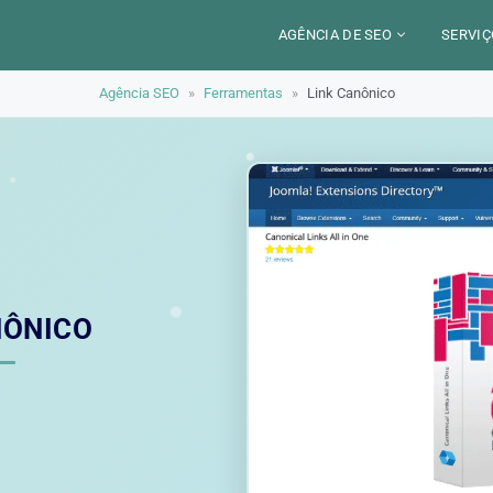
AGÊNCIA DE SEO
SERVIÇ
Agência SEO
»
Ferramentas
»
Link Canônico
CERCA DE
CAM
SETORES
CON
LOCALIZAÇÃO
AUD
PARIS
SEO
TRABALHO
LYON
GEO 
ALEXANDRE MAROTEL
RED
NÔNICO
TRE
ILU