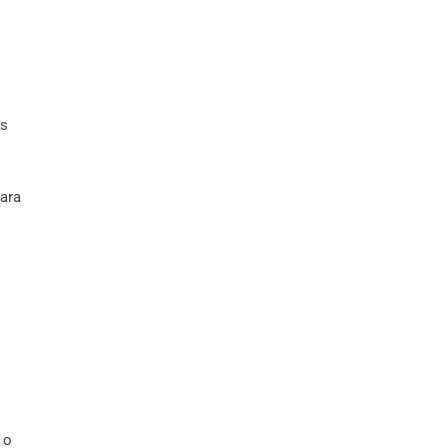
Ls
ara
 o