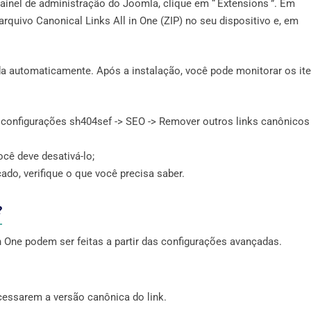
 painel de administração do Joomla, clique em “ Extensions ”. Em
arquivo Canonical Links All in One (ZIP) no seu dispositivo e, em
ada automaticamente. Após a instalação, você pode monitorar os it
 configurações sh404sef -> SEO -> Remover outros links canônicos
ocê deve desativá-lo;
o, verifique o que você precisa saber.
?
n One podem ser feitas a partir das configurações avançadas.
acessarem a versão canônica do link.