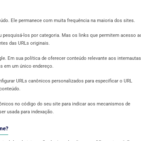
eúdo. Ele permanece com muita frequência na maioria dos sites.
 ou pesquisá-los por categoria. Mas os links que permitem acesso a
entes das URLs originais.
e. Em sua política de oferecer conteúdo relevante aos internautas
as em um único endereço.
igurar URLs canônicos personalizados para especificar o URL
conteúdo.
anônicos no código do seu site para indicar aos mecanismos de
 ser usada para indexação.
One?