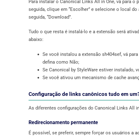
Para instalar o Canonical Links All in One, vá para o
seguida, clique em “Escolher” e selecione o local do 
seguida, “Download”.
Tudo o que resta é instalá-lo e a extensão será ativ
abaixo:
Se você instalou a extensão sh404sef, vá para
defina como Não;
Se Canonical by StyleWare estiver instalado, v
Se você ativou um mecanismo de cache avançad
Configuração de links canônicos tudo em um
As diferentes configurações do Canonical Links All i
Redirecionamento permanente
É possível, se preferir, sempre forçar os usuários a 