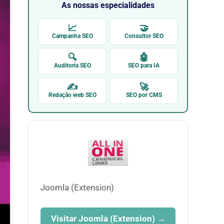
As nossas especialidades
📈
🤝
Campanha SEO
Consultor SEO
🔍
🤖
Auditoria SEO
SEO para IA
✍
🚀
Redação web SEO
SEO por CMS
Joomla (Extension)
Visitar Joomla (Extension) →