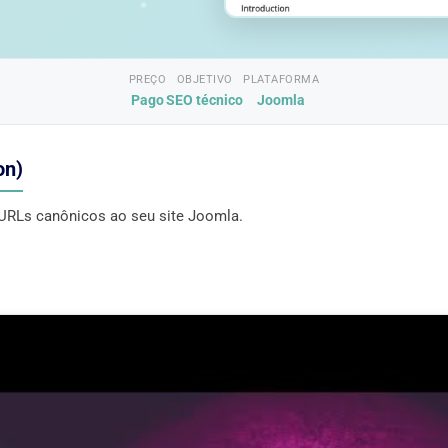
PREÇO
OBJETIVO
PLATAFORMA
Pago
SEO técnico
Joomla
on)
 URLs canônicos ao seu site Joomla.