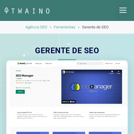
Pular
M
para
o
Agência SEO
»
Ferramentas
»
Gerente de SEO
conteúdo
GERENTE DE SEO