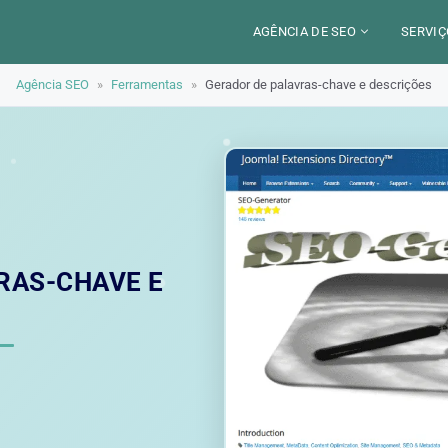
AGÊNCIA DE SEO
SERVIÇ
Agência SEO
»
Ferramentas
»
Gerador de palavras-chave e descrições
CERCA DE
CAM
SETORES
CON
LOCALIZAÇÃO
AUD
PARIS
SEO
TRABALHO
LYON
GEO 
ALEXANDRE MAROTEL
RED
RAS-CHAVE E
TRE
ILU