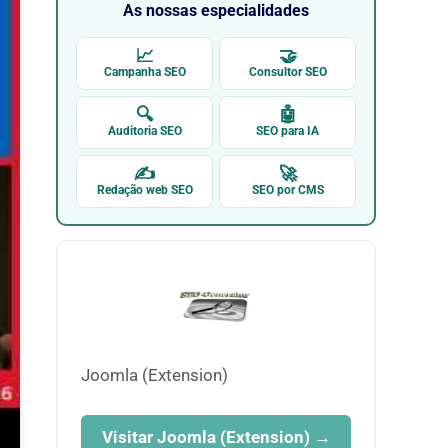
As nossas especialidades
📈
🤝
Campanha SEO
Consultor SEO
🔍
🤖
Auditoria SEO
SEO para IA
✍
🚀
Redação web SEO
SEO por CMS
Joomla (Extension)
Visitar Joomla (Extension) →