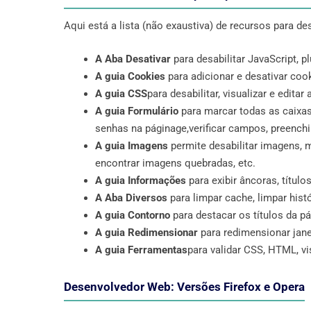
Aqui está a lista (não exaustiva) de recursos para d
A Aba Desativar
para desabilitar JavaScript, p
A guia Cookies
para adicionar e desativar cook
A guia CSS
para desabilitar, visualizar e editar
A guia Formulário
para marcar todas as caixas
senhas na páginage,verificar campos, preench
A guia Imagens
permite desabilitar imagens, 
encontrar imagens quebradas, etc.
A guia Informações
para exibir âncoras, título
A Aba Diversos
para limpar cache, limpar histó
A guia Contorno
para destacar os títulos da pág
A guia Redimensionar
para redimensionar jane
A guia Ferramentas
para validar CSS, HTML, vis
Desenvolvedor Web: Versões Firefox e Opera