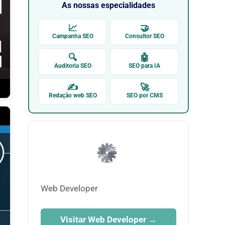
As nossas especialidades
📈
🤝
Campanha SEO
Consultor SEO
🔍
🤖
Auditoria SEO
SEO para IA
✍
🚀
Redação web SEO
SEO por CMS
Web Developer
Visitar Web Developer →