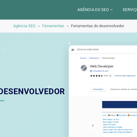
AGÊNCIA DE SEO
SERVIÇ
Agência SEO
»
Ferramentas
»
Ferramentas do desenvolvedor
CERCA DE
CAM
SETORES
CON
LOCALIZAÇÃO
AUD
PARIS
SEO
TRABALHO
LYON
GEO 
ALEXANDRE MAROTEL
RED
 DESENVOLVEDOR
TRE
ILU