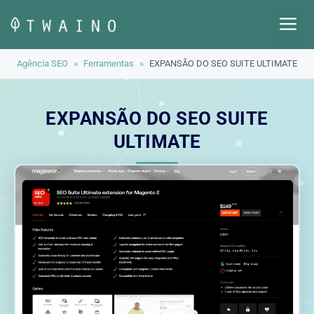
Pular
M
para
o
Agência SEO
»
Ferramentas
»
EXPANSÃO DO SEO SUITE ULTIMATE
conteúdo
EXPANSÃO DO SEO SUITE
ULTIMATE