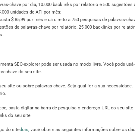
as-chave por dia, 10.000 backlinks por relatório e 500 sugestões 
25.000 unidades de API por mês;
 custa $ 85,99 por mês e dá direito a 750 pesquisas de palavras-cha
stões de palavras-chave por relatório, 25.000 backlinks por relatór
s .
amenta SEO-explorer pode ser usada no modo livre. Você pode usá-
as-chave do seu site.
eu site ou sobre palavras-chave. Seja qual for a sua necessidade,
nio.
ece, basta digitar na barra de pesquisa o endereço URL do seu site
nks do seu site.
ço do site
dois,
você obtém as seguintes informações sobre os da