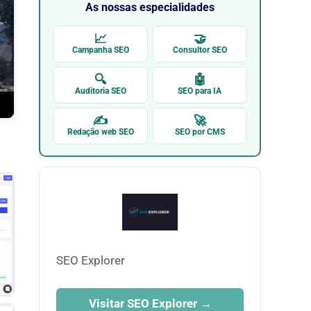
As nossas especialidades
📈
🤝
Campanha SEO
Consultor SEO
🔍
🤖
Auditoria SEO
SEO para IA
✍
🚀
Redação web SEO
SEO por CMS
SEO Explorer
Visitar SEO Explorer →