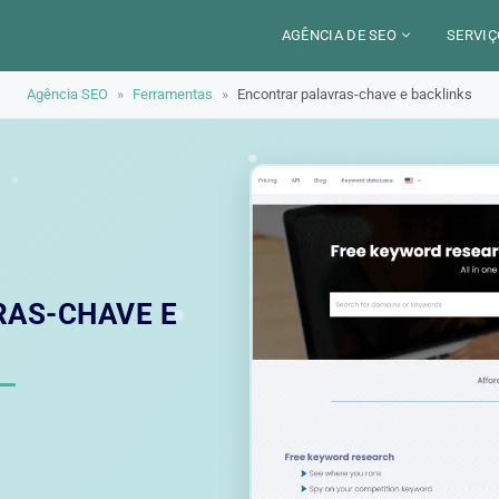
AGÊNCIA DE SEO
SERVIÇ
Agência SEO
»
Ferramentas
»
Encontrar palavras-chave e backlinks
CERCA DE
CAM
SETORES
CON
LOCALIZAÇÃO
AUD
PARIS
SEO
TRABALHO
LYON
GEO 
ALEXANDRE MAROTEL
RED
AS-CHAVE E
TRE
ILU