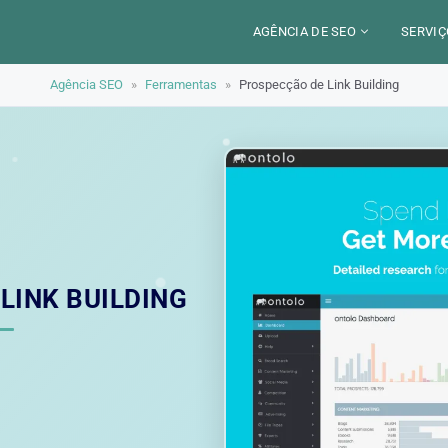
AGÊNCIA DE SEO
SERVIÇ
Agência SEO
»
Ferramentas
»
Prospecção de Link Building
CERCA DE
CAM
SETORES
CON
LOCALIZAÇÃO
AUD
PARIS
SEO
TRABALHO
LYON
GEO 
ALEXANDRE MAROTEL
RED
LINK BUILDING
TRE
ILU