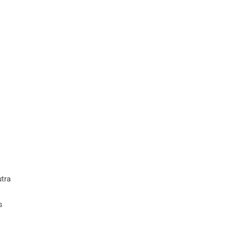
tra
s