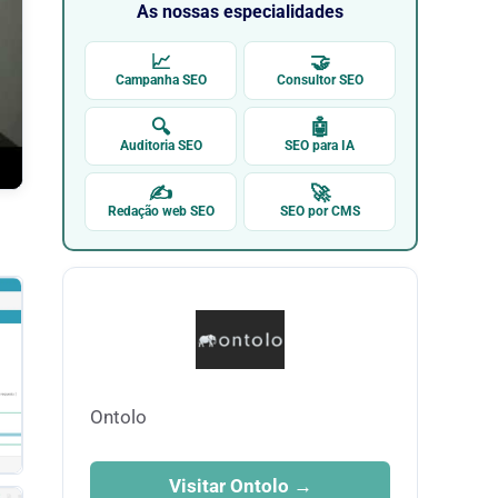
As nossas especialidades
📈
🤝
Campanha SEO
Consultor SEO
🔍
🤖
Auditoria SEO
SEO para IA
✍
🚀
Redação web SEO
SEO por CMS
Ontolo
Visitar Ontolo →