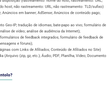
ua disposição (rastreamento: nome do host; rastreamento: URL;
o host; não rastreamento: URL; não rastreamento: TLD/sufixo)
y; Anúncios em banner; AdSense; Anúncios de conteúdo pago;
to Geo-IP; tradução de idiomas; bate-papo ao vivo; formulário de
nálise de vídeo; análise de audiência da Internet);
formulários de feedback integrados; formulário de feedback de
mensagens e fóruns);
áginas com Links de Afiliados; Conteúdo de Afiliados no Site)
(Arquivo (zip, gz, etc.); Áudio; PDF; Planilha; Vídeo; Documento
Ontolo?