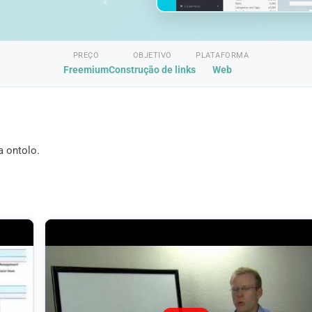
PREÇO
OBJETIVO
PLATAFORMA
Freemium
Construção de links
Web
a ontolo.