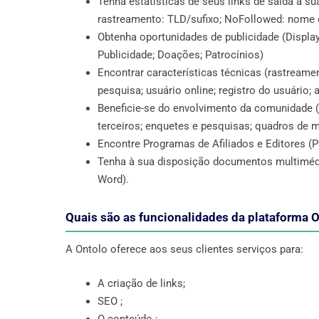
Tenha estatísticas de seus links de saída à s
rastreamento: TLD/sufixo; NoFollowed: nome d
Obtenha oportunidades de publicidade (Displa
Publicidade; Doações; Patrocínios)
Encontrar características técnicas (rastreamen
pesquisa; usuário online; registro do usuário; a
Beneficie-se do envolvimento da comunidade (
terceiros; enquetes e pesquisas; quadros de 
Encontre Programas de Afiliados e Editores (P
Tenha à sua disposição documentos multimédia 
Word).
Quais são as funcionalidades da plataforma 
A Ontolo oferece aos seus clientes serviços para:
A criação de links;
SEO ;
O conteúdo ;