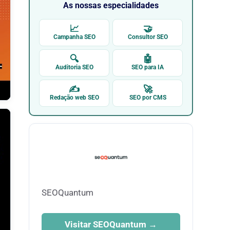
As nossas especialidades
📈
🤝
Campanha SEO
Consultor SEO
🔍
🤖
Auditoria SEO
SEO para IA
✍
🚀
Redação web SEO
SEO por CMS
SEOQuantum
Visitar SEOQuantum →