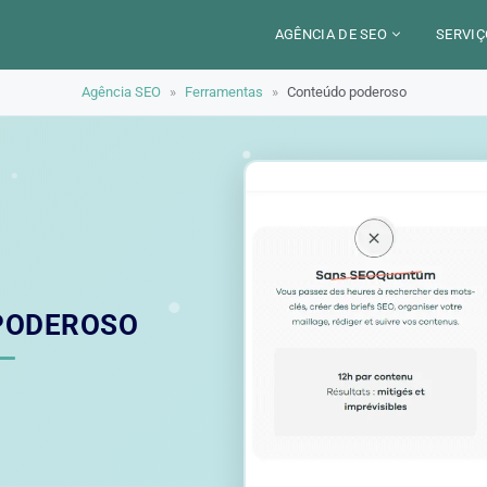
AGÊNCIA DE SEO
SERVIÇ
Agência SEO
»
Ferramentas
»
Conteúdo poderoso
CERCA DE
CAM
SETORES
CON
LOCALIZAÇÃO
AUD
PARIS
SEO
TRABALHO
LYON
GEO 
ALEXANDRE MAROTEL
RED
PODEROSO
TRE
ILU