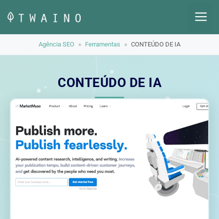
Pular
M
para
o
Agência SEO
»
Ferramentas
»
CONTEÚDO DE IA
conteúdo
CONTEÚDO DE IA