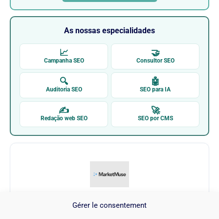
As nossas especialidades
📈
🤝
Campanha SEO
Consultor SEO
🔍
🤖
Auditoria SEO
SEO para IA
✍
🚀
Redação web SEO
SEO por CMS
Gérer le consentement
Market Muse