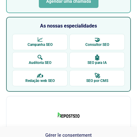
Agendar uma chamada
As nossas especialidades
📈
🤝
Campanha SEO
Consultor SEO
🔍
🤖
Auditoria SEO
SEO para IA
✍
🚀
Redação web SEO
SEO por CMS
Gérer le consentement