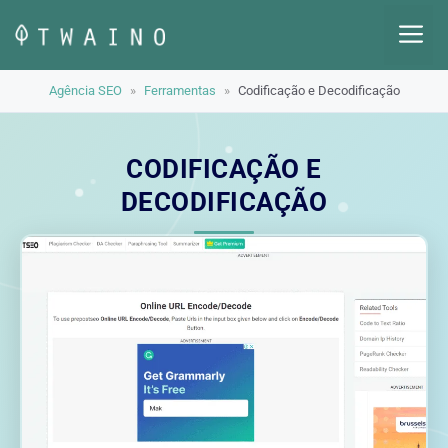
Pular
M
para
o
Agência SEO
»
Ferramentas
»
Codificação e Decodificação
conteúdo
CODIFICAÇÃO E
DECODIFICAÇÃO