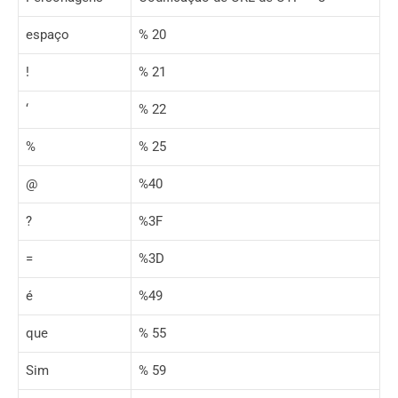
espaço
% 20
!
% 21
‘
% 22
%
% 25
@
%40
?
%3F
=
%3D
é
%49
que
% 55
Sim
% 59