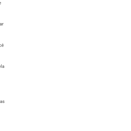
e
ar
cê
ela
mas