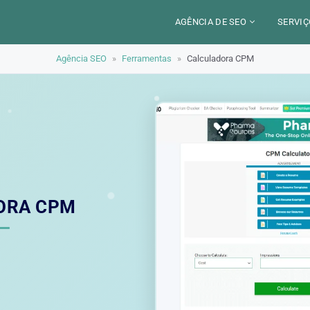
AGÊNCIA DE SEO
SERVIÇ
Agência SEO
»
Ferramentas
»
Calculadora CPM
CERCA DE
CAM
SETORES
CON
LOCALIZAÇÃO
AUD
PARIS
SEO
TRABALHO
LYON
GEO 
ALEXANDRE MAROTEL
RED
ORA CPM
TRE
ILU