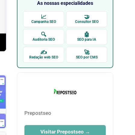
As nossas especialidades
📈
🤝
Campanha SEO
Consultor SEO
🔍
🤖
Auditoria SEO
SEO para IA
✍
🚀
Redação web SEO
SEO por CMS
Prepostseo
Visitar Prepostseo →