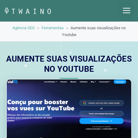
Pular
M
para
o
Agência SEO
»
Ferramentas
»
Aumente suas visualizações no
conteúdo
Youtube
AUMENTE SUAS VISUALIZAÇÕES
NO YOUTUBE