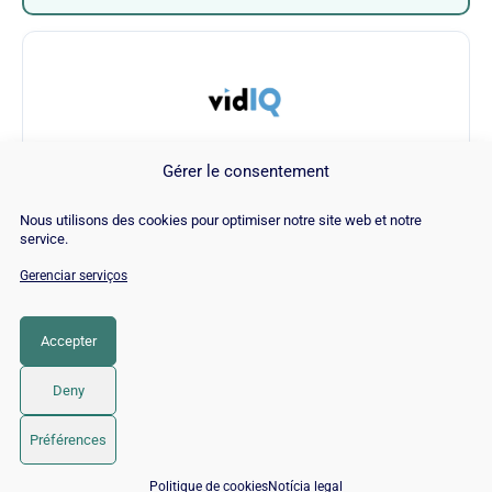
Gérer le consentement
VidIQ
Nous utilisons des cookies pour optimiser notre site web et notre
service.
Visitar VidIQ →
Gerenciar serviços
Accepter
CATEGORIA
SEO
Deny
© 2026 Twaino
• Built with
GeneratePress
Préférences
📅 Agendar 15 min com um especialista SEO / GEO
Politique de cookies
Notícia legal