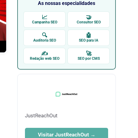
As nossas especialidades
📈
🤝
Campanha SEO
Consultor SEO
🔍
🤖
Auditoria SEO
SEO para IA
✍
🚀
Redação web SEO
SEO por CMS
JustReachOut
Visitar JustReachOut →