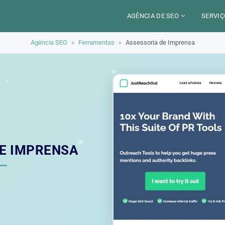
AGÊNCIA DE SEO
SERVIÇ
Agência SEO
»
Ferramentas
»
Assessoria de Imprensa
CERCA DE
CAM
SETORES
CON
LOCALIZAÇÃO
AUD
PARIS
SEO
TRABALHO
LYON
GEO 
ALEXANDRE MAROTEL
RED
E IMPRENSA
TRE
ILU