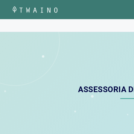
Pular
para
o
conteúdo
ASSESSORIA D