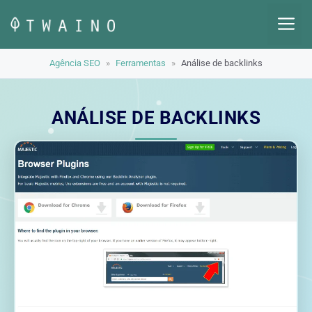
Pular
M
para
o
Agência SEO
»
Ferramentas
»
Análise de backlinks
conteúdo
ANÁLISE DE BACKLINKS