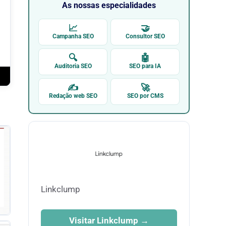
As nossas especialidades
📈
🤝
Campanha SEO
Consultor SEO
🔍
🤖
Auditoria SEO
SEO para IA
✍
🚀
Redação web SEO
SEO por CMS
Linkclump
Visitar Linkclump →