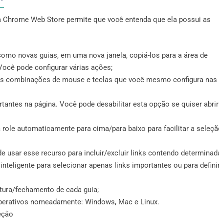
la Chrome Web Store permite que você entenda que ela possui as
 como novas guias, em uma nova janela, copiá-los para a área de
 Você pode configurar várias ações;
tes combinações de mouse e teclas que você mesmo configura nas
tantes na página. Você pode desabilitar esta opção se quiser abrir
role automaticamente para cima/para baixo para facilitar a seleç
de usar esse recurso para incluir/excluir links contendo determinad
teligente para selecionar apenas links importantes ou para defini
rtura/fechamento de cada guia;
perativos nomeadamente: Windows, Mac e Linux.
eção