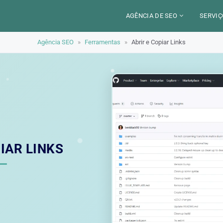
AGÊNCIA DE SEO
SERVIÇ
Agência SEO
»
Ferramentas
»
Abrir e Copiar Links
CERCA DE
CAM
SETORES
CON
LOCALIZAÇÃO
AUD
PARIS
SEO
TRABALHO
LYON
GEO 
ALEXANDRE MAROTEL
RED
IAR LINKS
TRE
ILU