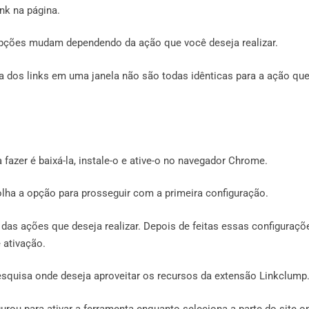
nk na página.
opções mudam dependendo da ação que você deseja realizar.
ra dos links em uma janela não são todas idênticas para a ação qu
 fazer é baixá-la, instale-o e ative-o no navegador Chrome.
olha a opção para prosseguir com a primeira configuração.
das ações que deseja realizar. Depois de feitas essas configuraçõ
 ativação.
squisa onde deseja aproveitar os recursos da extensão Linkclump
rou para ativar a ferramenta enquanto seleciona a parte do site o