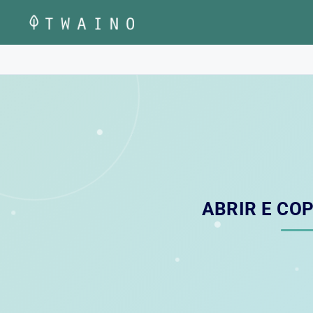
Pular
para
o
conteúdo
ABRIR E COP