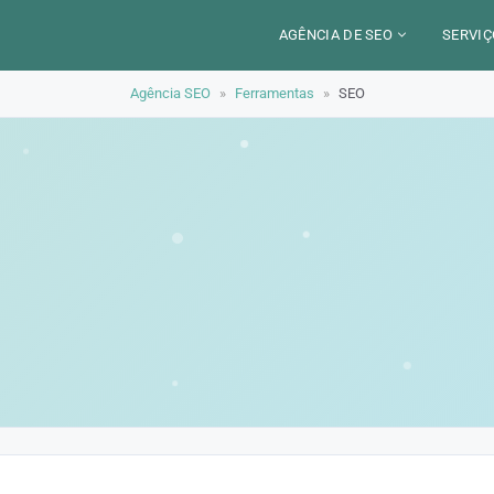
AGÊNCIA DE SEO
SERVIÇ
Agência SEO
»
Ferramentas
»
SEO
CERCA DE
CAM
SETORES
CON
LOCALIZAÇÃO
AUD
PARIS
SEO
TRABALHO
LYON
GEO 
ALEXANDRE MAROTEL
RED
TRE
ILU