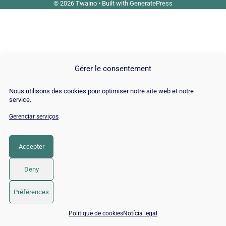
© 2026 Twaino
• Built with
GeneratePress
Gérer le consentement
Nous utilisons des cookies pour optimiser notre site web et notre
service.
Gerenciar serviços
Accepter
Deny
Préférences
📅 Agendar 15 min com um especialista SEO / GEO
Politique de cookies
Notícia legal