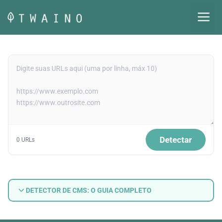
Pular
M
para
o
conteúdo
Detectar
0 URLs
DETECTOR DE CMS: O GUIA COMPLETO