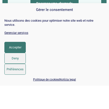
Reservar uma chamada
Gérer le consentement
Nous utilisons des cookies pour optimiser notre site web et notre
As nossas especialidades
service.
Gerenciar serviços
📈
🤝
Campanha SEO
Consultor SEO
Accepter
🔍
🤖
Auditoria SEO
SEO para IA
Deny
✍
🚀
Redação web SEO
SEO por CMS
Préférences
📅 Agendar 15 min com um especialista SEO / GEO
Politique de cookies
Notícia legal
© 2026 Twaino
• Built with
GeneratePress