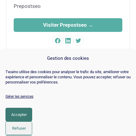
Prepostseo
Visiter Prepostseo →
FAMILLE
Gestion des cookies
SEO
Twaino utilise des cookies pour analyser le trafic du site, améliorer votre
expérience et personnaliser le contenu. Vous pouvez accepter, refuser ou
personnaliser vos préférences.
Gérer les services
© Copyright 2026 |
Plan du site
|
Contact
|
Blog
|
Recrutements
|
Mentions Légales
|
Politique de cookies
Accepter
LinkedIn
YouTube
Facebook
Pinterest
Instagram
Twitter
TikTok
Refuser