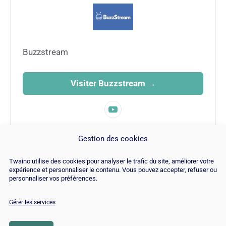
Buzzstream
Visiter Buzzstream →
FAMILLE
Gestion des cookies
SEO
Twaino utilise des cookies pour analyser le trafic du site, améliorer votre
expérience et personnaliser le contenu. Vous pouvez accepter, refuser ou
personnaliser vos préférences.
Gérer les services
© Copyright 2026 |
Plan du site
|
Contact
|
Blog
|
Recrutements
|
Mentions Légales
|
Politique de cookies