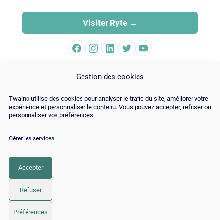
Visiter Ryte →
FAMILLE
Gestion des cookies
SEO
Twaino utilise des cookies pour analyser le trafic du site, améliorer votre
expérience et personnaliser le contenu. Vous pouvez accepter, refuser ou
personnaliser vos préférences.
Gérer les services
© Copyright 2026 |
Plan du site
|
Contact
|
Blog
|
Recrutements
|
Mentions Légales
|
Politique de cookies
Accepter
LinkedIn
YouTube
Facebook
Pinterest
Instagram
Twitter
TikTok
Refuser
Préférences