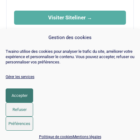
Visiter Siteliner →
FAMILLE
Gestion des cookies
SEO
Twaino utilise des cookies pour analyser le trafic du site, améliorer votre
expérience et personnaliser le contenu. Vous pouvez accepter, refuser ou
personnaliser vos préférences.
Gérer les services
© Copyright 2026 |
Plan du site
|
Contact
|
Blog
|
Recrutements
|
Mentions Légales
|
Politique de cookies
Accepter
LinkedIn
YouTube
Facebook
Pinterest
Instagram
Twitter
TikTok
Refuser
Préférences
📅 Réserver 15 min avec un expert SEO / GEO
Politique de cookies
Mentions légales