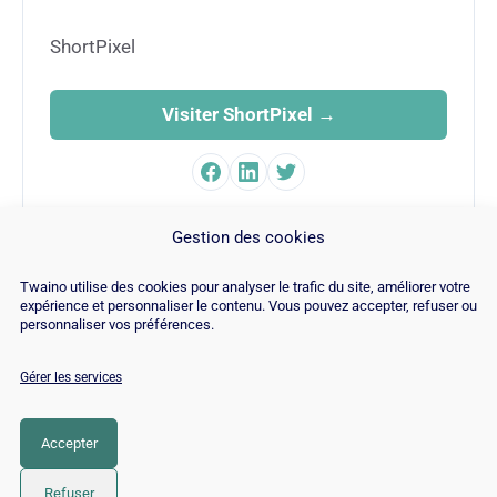
ShortPixel
Visiter ShortPixel →
FAMILLE
Gestion des cookies
SEO
Twaino utilise des cookies pour analyser le trafic du site, améliorer votre
expérience et personnaliser le contenu. Vous pouvez accepter, refuser ou
personnaliser vos préférences.
Gérer les services
© Copyright 2026 |
Plan du site
|
Contact
|
Blog
|
Recrutements
|
Mentions Légales
|
Politique de cookies
Accepter
LinkedIn
YouTube
Facebook
Pinterest
Instagram
Twitter
TikTok
Refuser