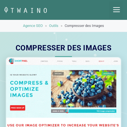
Aller
M
au
contenu
Agence SEO
»
Outils
»
Compresser des Images
COMPRESSER DES IMAGES